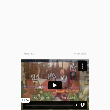
;
←
ANTERIOR
SIGUIENTE
→