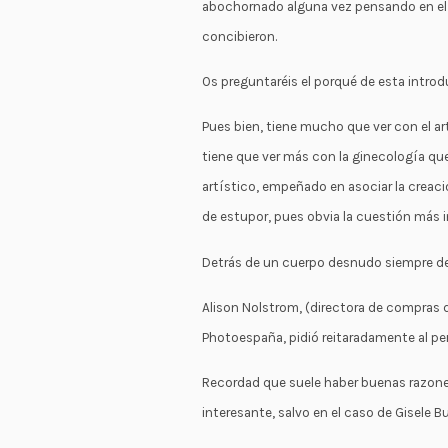
abochornado alguna vez pensando en el 
concibieron.
Os preguntaréis el porqué de esta introd
Pues bien, tiene mucho que ver con el ar
tiene que ver más con la ginecología que
artístico, empeñado en asociar la creaci
de estupor, pues obvia la cuestión más i
Detrás de un cuerpo desnudo siempre deb
Alison Nolstrom, (directora de compras 
Photoespaña, pidió reitaradamente al pe
Recordad que suele haber buenas razones
interesante, salvo en el caso de Gisele 