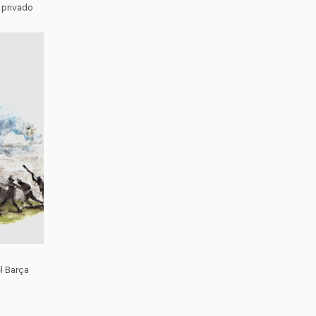
 privado
l Barça