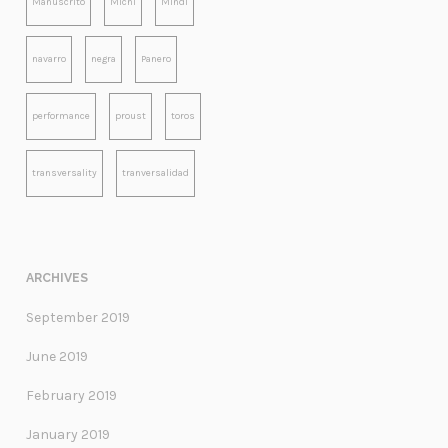
Manuscrito
Michi
Mindi
navarro
negra
Panero
performance
proust
toros
transversality
tranversalidad
ARCHIVES
September 2019
June 2019
February 2019
January 2019