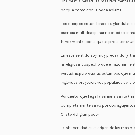
Una de mis pesadillas más recurrentes es
porque como con la boca abierta.
Los cuerpos están llenos de glándulas s
esencia multidisciplinar no puede ser má
fundamental por la que aspiro a tener un
En este sentido soy muy precavido y traba
la religiosa. Sospecho que el razonamient
verdad. Espero que las estampas que m
ingenuas proyecciones populares de la pa
Por cierto, que llega la semana santa (m
completamente salvo por dos agujeritos,
Cristo del gran poder.
La obscenidad es el origen de las más p