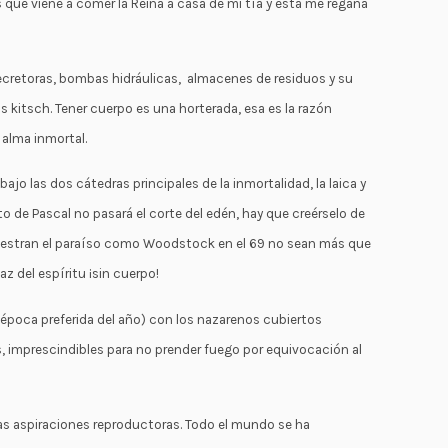
 que viene a comer la Reina a casa de mi tía y esta me regaña
ecretoras, bombas hidráulicas, almacenes de residuos y su
s kitsch. Tener cuerpo es una horterada, esa es la razón
 alma inmortal.
jo las dos cátedras principales de la inmortalidad, la laica y
o de Pascal no pasará el corte del edén, hay que creérselo de
uestran el paraíso como Woodstock en el 69 no sean más que
z del espíritu ¡sin cuerpo!
i época preferida del año) con los nazarenos cubiertos
 imprescindibles para no prender fuego por equivocación al
ías aspiraciones reproductoras. Todo el mundo se ha