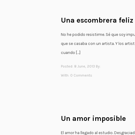
Una escombrera feliz
No he podido resistirme. Sé que soy impul
que se casaba con un artista. Y los arti
cuando […]
Posted: 8 June, 2013 By:
With:
0 Comments
Un amor imposible
El amor ha llegado al estudio. Desgracia