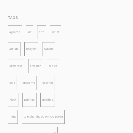
TAGS
agentes
art
arte
artist
artista
bodyart
caballo
choferesa
creacion
critico
culo
erotismo
escritor
Flack
gallinas
Infalible
inigo
La recherche du temps perdu