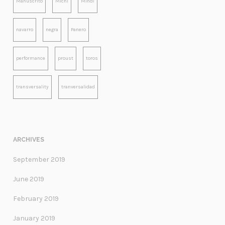
Manuscrito
Michi
Mindi
navarro
negra
Panero
performance
proust
toros
transversality
tranversalidad
ARCHIVES
September 2019
June 2019
February 2019
January 2019