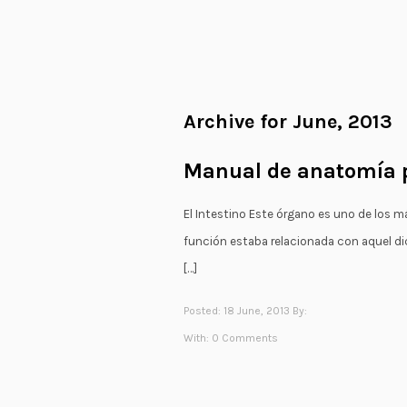
Archive for June, 2013
Manual de anatomía p
El Intestino Este órgano es uno de los m
función estaba relacionada con aquel dich
[…]
Posted: 18 June, 2013 By:
With:
0 Comments