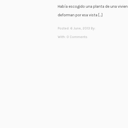
Había escogido una planta de una vivie
deforman por esa vista […]
Posted: 6 June, 2013 By:
With:
0 Comments