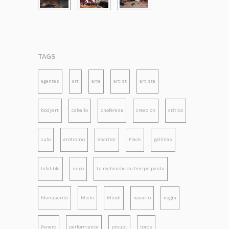
TAGS
agentes
art
arte
artist
artista
bodyart
caballo
choferesa
creacion
critico
culo
erotismo
escritor
Flack
gallinas
Infalible
inigo
La recherche du temps perdu
Manuscrito
Michi
Mindi
navarro
negra
Panero
performance
proust
toros