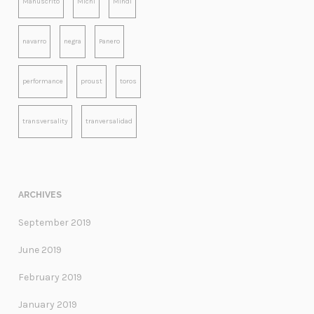
Manuscrito
Michi
Mindi
navarro
negra
Panero
performance
proust
toros
transversality
tranversalidad
ARCHIVES
September 2019
June 2019
February 2019
January 2019