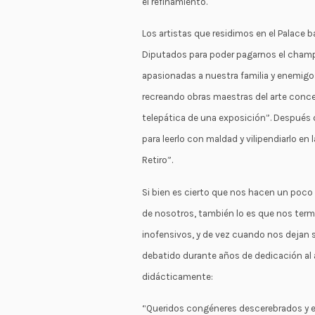
el refinamiento.
Los artistas que residimos en el Palace b
Diputados para poder pagarnos el champá
apasionadas a nuestra familia y enemigos,
recreando obras maestras del arte conc
telepática de una exposición”. Después d
para leerlo con maldad y vilipendiarlo en
Retiro”.
Si bien es cierto que nos hacen un poco 
de nosotros, también lo es que nos te
inofensivos, y de vez cuando nos dejan so
debatido durante años de dedicación a
didácticamente:
“Queridos congéneres descerebrados y en