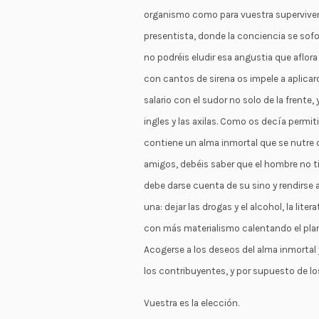
organismo como para vuestra supervivenc
presentista, donde la conciencia se sof
no podréis eludir esa angustia que aflora
con cantos de sirena os impele a aplicar
salario con el sudor no solo de la frente
ingles y las axilas. Como os decía permit
contiene un alma inmortal que se nutre d
amigos, debéis saber que el hombre no ti
debe darse cuenta de su sino y rendirse al
una: dejar las drogas y el alcohol, la lite
con más materialismo calentando el plane
Acogerse a los deseos del alma inmortal y
los contribuyentes, y por supuesto de lo
Vuestra es la elección.