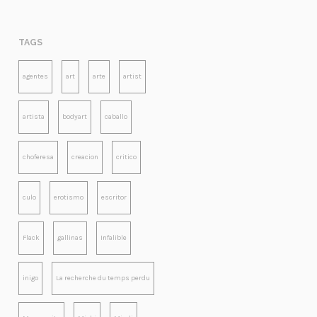
TAGS
agentes
art
arte
artist
artista
bodyart
caballo
choferesa
creacion
critico
culo
erotismo
escritor
Flack
gallinas
Infalible
inigo
La recherche du temps perdu