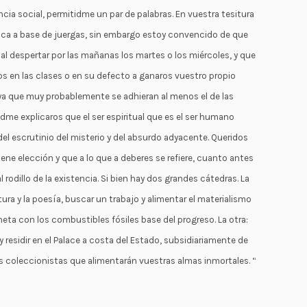
ia social, permitidme un par de palabras. En vuestra tesitura
oca a base de juergas, sin embargo estoy convencido de que
 al despertar por las mañanas los martes o los miércoles, y que
os en las clases o en su defecto a ganaros vuestro propio
, ya que muy probablemente se adhieran al menos el de las
idme explicaros que el ser espiritual que es el ser humano
el escrutinio del misterio y del absurdo adyacente. Queridos
ene elección y que a lo que a deberes se refiere, cuanto antes
 rodillo de la existencia. Si bien hay dos grandes cátedras. La
ratura y la poesía, buscar un trabajo y alimentar el materialismo
ta con los combustibles fósiles base del progreso. La otra:
 residir en el Palace a costa del Estado, subsidiariamente de
s coleccionistas que alimentarán vuestras almas inmortales. “