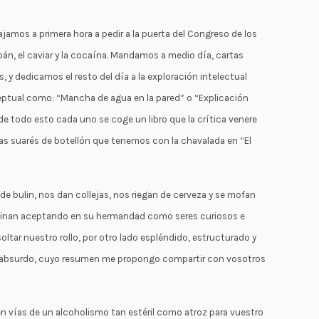
ajamos a primera hora a pedir a la puerta del Congreso de los
n, el caviar y la cocaína. Mandamos a medio día, cartas
 y dedicamos el resto del día a la exploración intelectual
eptual como: “Mancha de agua en la pared” o “Explicación
e todo esto cada uno se coge un libro que la crítica venere
 las suarés de botellón que tenemos con la chavalada en “El
de bulin, nos dan collejas, nos riegan de cerveza y se mofan
rminan aceptando en su hermandad como seres curiosos e
ltar nuestro rollo, por otro lado espléndido, estructurado y
l absurdo, cuyo resumen me propongo compartir con vosotros
 vías de un alcoholismo tan estéril como atroz para vuestro